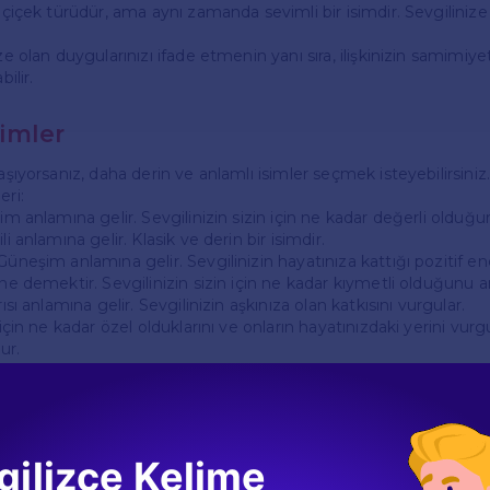
r çiçek türüdür, ama aynı zamanda sevimli bir isimdir. Sevgilinize
ze olan duygularınızı ifade etmenin yanı sıra, ilişkinizin samimiye
bilir.
imler
yaşıyorsanız, daha derin ve anlamlı isimler seçmek isteyebilirsiniz.
eri:
bim anlamına gelir. Sevgilinizin sizin için ne kadar değerli olduğu
li anlamına gelir. Klasik ve derin bir isimdir.
Güneşim anlamına gelir. Sevgilinizin hayatınıza kattığı pozitif ene
ine demektir. Sevgilinizin sizin için ne kadar kıymetli olduğunu an
rısı anlamına gelir. Sevgilinizin aşkınıza olan katkısını vurgular.
n için ne kadar özel olduklarını ve onların hayatınızdaki yerini vur
ur.
er
celi ve esprili bir yapıya sahipse, sevgilinizi kaydetmek için komik
gilizce Kelime
*: Sarılma canavarı anlamına gelir. Sarılmayı seven bir sevgiliniz 