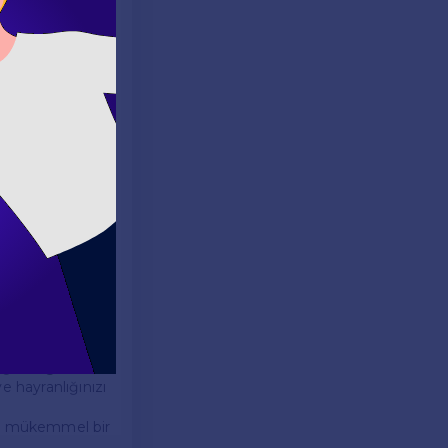
harika bir
nmaktadır:
nemi için güzel
mmeliyetini
ığı simgeler.
e hayranlığınızı
için mükemmel bir