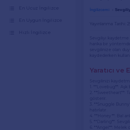
En Ucuz İngilizce
İngilizcemi
Sevgili
En Uygun İngilizce
Yayınlanma Tarihi: 
Hızlı İngilizce
Sevgiliyi kaydetme i
harika bir yöntemdir
sevgilinize olan duy
kaydederken kullanab
Yaratıcı ve 
Sevgilinizi kaydetmek
1. **Lovebug**: Aşk b
2. **Sweetheart**: Ta
gösterir.
3. **Snuggle Bunny**
hatırlatır.
4. **Honey**: Bal anl
5. **Darling**: Sevgil
6. **Angel**: Melek 