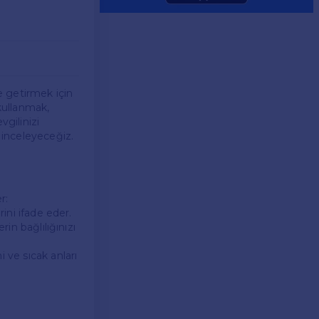
le getirmek için
 kullanmak,
vgilinizi
ı inceleyeceğiz.
r:
rini ifade eder.
rin bağlılığınızı
 ve sıcak anları