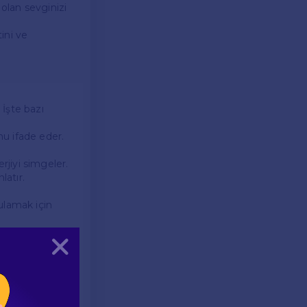
 olan sevginizi
tini ve
 İşte bazı
nu ifade eder.
rjiyi simgeler.
latır.
gulamak için
Kapat
 isimler de
varsa, bu isim