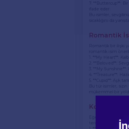
7. **Buttercup**: Bi
ifade eder.
Bu isimler, sevgilini
sıcaklığını da yansıta
Romantik İs
Romantik bir ilişki 
romantik isim öneril
1. **My Heart**: Kal
2. **Beloved**: Sevgi
3. **My Sunshine**: 
4. **Treasure**: Haz
5. **Cupid**: Aşk tan
Bu tür isimler, sizi
mükemmel bir yold
Komik İsiml
Eğer ilişkiniz eğlen
İn
tercih edebilirsiniz:
1. **Cuddle Monster*