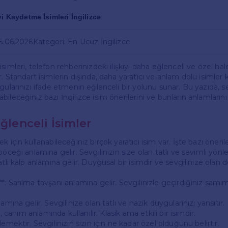
yi Kaydetme İsimleri İngilizce
25.06.2026
Kategori: En Ucuz İngilizce
simleri, telefon rehberinizdeki ilişkiyi daha eğlenceli ve özel ha
. Standart isimlerin dışında, daha yaratıcı ve anlam dolu isimler
gularınızı ifade etmenin eğlenceli bir yolunu sunar. Bu yazıda, se
ileceğiniz bazı İngilizce isim önerilerini ve bunların anlamların
Eğlenceli İsimler
 için kullanabileceğiniz birçok yaratıcı isim var. İşte bazı önerile
öceği anlamına gelir. Sevgilinizin size olan tatlı ve sevimli yönle
tlı kalp anlamına gelir. Duygusal bir isimdir ve sevgilinize olan de
: Sarılma tavşanı anlamına gelir. Sevgilinizle geçirdiğiniz samimi
amına gelir. Sevgilinize olan tatlı ve nazik duygularınızı yansıtır.
i, canım anlamında kullanılır. Klasik ama etkili bir isimdir.
demektir. Sevgilinizin sizin için ne kadar özel olduğunu belirtir.