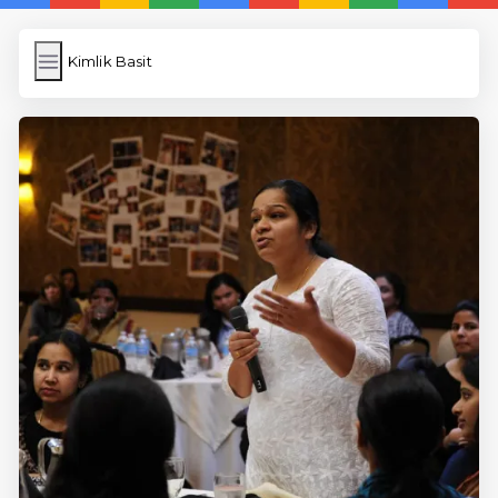
Kimlik Basit
Kimlik Basit
İngilizce Kelimeler Öğren
Link Kısaltma
WP Cache
Anasayfa
5 Günde İngilizce
İngilizce
Dil Eğitimi
En Hızlı İngilizce
En Kolay İngilizce