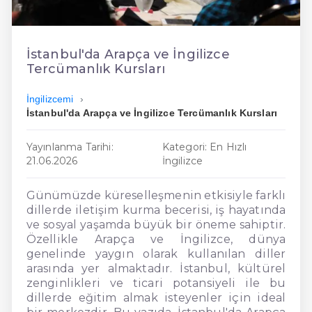
En Ucuz İngilizce
En Uygun İngilizce
İstanbul'da Arapça ve İngilizce
Tercümanlık Kursları
Hızlı İngilizce
İngilizcemi
İstanbul'da Arapça ve İngilizce Tercümanlık Kursları
Yayınlanma Tarihi:
Kategori: En Hızlı
21.06.2026
İngilizce
Günümüzde küreselleşmenin etkisiyle farklı
dillerde iletişim kurma becerisi, iş hayatında
ve sosyal yaşamda büyük bir öneme sahiptir.
Özellikle Arapça ve İngilizce, dünya
genelinde yaygın olarak kullanılan diller
arasında yer almaktadır. İstanbul, kültürel
zenginlikleri ve ticari potansiyeli ile bu
dillerde eğitim almak isteyenler için ideal