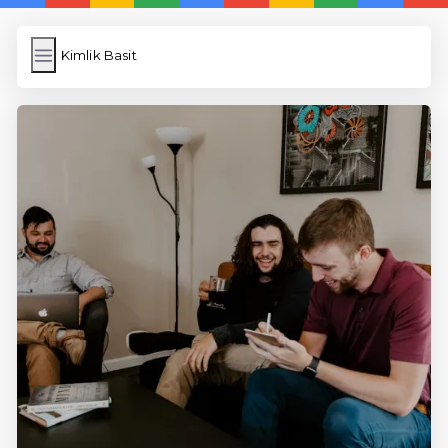
Kimlik Basit
Kimlik Basit
İngilizce Kelimeler Öğren
Link Kısaltma
WP Cache
Anasayfa
5 Günde İngilizce
İngilizce
Dil Eğitimi
En Hızlı İngilizce
En Kolay İngilizce