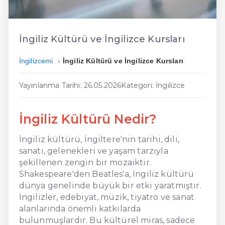
En Ucuz İngilizce
En Uygun İngilizce
İngiliz Kültürü ve İngilizce Kursları
Hızlı İngilizce
İngilizcemi
İngiliz Kültürü ve İngilizce Kursları
Yayınlanma Tarihi: 26.05.2026
Kategori: İngilizce
İngiliz Kültürü Nedir?
İngiliz kültürü, İngiltere'nin tarihi, dili,
sanatı, gelenekleri ve yaşam tarzıyla
şekillenen zengin bir mozaiktir.
Shakespeare'den Beatles'a, İngiliz kültürü
dünya genelinde büyük bir etki yaratmıştır.
İngilizler, edebiyat, müzik, tiyatro ve sanat
alanlarında önemli katkılarda
bulunmuşlardır. Bu kültürel miras, sadece