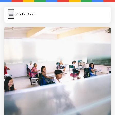
Kimlik Basit
Kimlik Basit
İngilizce Kelimeler Öğren
Link Kısaltma
WP Cache
Anasayfa
5 Günde İngilizce
İngilizce
Dil Eğitimi
En Hızlı İngilizce
En Kolay İngilizce