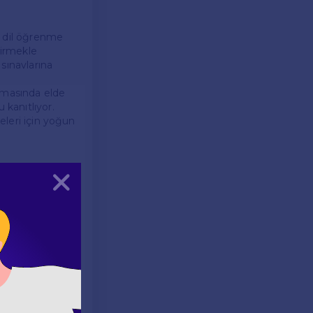
ın dil öğrenme
tirmekle
sınavlarına
ışmasında elde
 kanıtlıyor.
meleri için yoğun
Kapat
or. Birçok
rkmadıklarını
da da