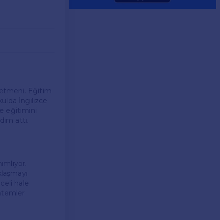
ğretmeni. Eğitim
ulda İngilizce
te eğitimini
dım attı.
nımlıyor.
aklaşmayı
celi hale
öntemler