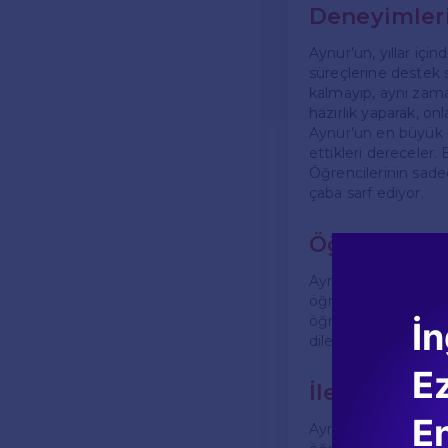
Deneyimleri
Aynur’un, yıllar içi
süreçlerine destek s
kalmayıp, aynı zama
hazırlık yaparak, onl
Aynur’un en büyük ba
ettikleri dereceler.
Öğrencilerinin sadec
çaba sarf ediyor.
Öğrenci Yor
Aynur’un öğrencileri
öğretmenlerinin der
öğrenci, Aynur’un de
İn
dile getiriyor. Bu d
E
İletişim ve 
En
Aynur, öğrenci ve ve