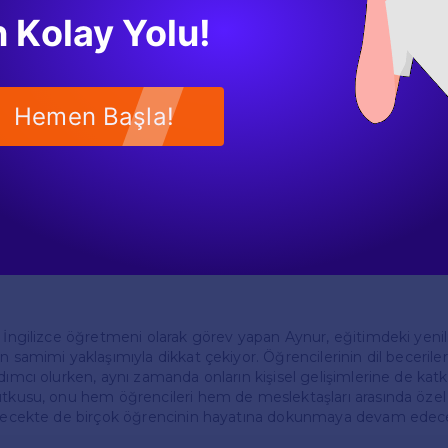
arını yanıtlamak ve onlara destek olmak için çaba gösteriyor. Ayr
 Kolay Yolu!
öğrencileriyle etkileşimde bulunarak, onların gelişimlerini taki
inin her anında öğrencilerine yardımcı olabiliyor.
efleri
Hemen Başla!
itim alanında daha fazla yenilik yapmayı hedefliyor. Teknolojini
ığı günümüzde, dijital araçları etkin bir şekilde kullanarak dersler
lıyor. Ayrıca, uluslararası eğitim programlarına katılarak, farklı k
bilgi alışverişinde bulunmayı arzuluyor.
ayali, öğrencilere sadece dil öğretmek değil, aynı zamanda onla
 ve dünya görüşlerini genişletmek. Bu amacını gerçekleştirmek içi
r ve dil kampları düzenlemeyi düşünüyor.
e İngilizce öğretmeni olarak görev yapan Aynur, eğitimdeki yenili
n samimi yaklaşımıyla dikkat çekiyor. Öğrencilerinin dil beceriler
dımcı olurken, aynı zamanda onların kişisel gelişimlerine de kat
utkusu, onu hem öğrencileri hem de meslektaşları arasında öze
gelecekte de birçok öğrencinin hayatına dokunmaya devam edec