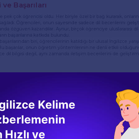
 ve Başarıları
nde pek çok öğrencisi oldu. Her biriyle özel bir bağ kurarak, onlar
ağladı. Öğrencileri, onun sayesinde sadece dil becerilerini geliş
nda özgüven kazandılar. Aynur, birçok öğrenciye uluslararası dil 
arın başarılarına katkıda bulundu.
şarılarından biri, öğrencilerinin katıldığı bir ulusal İngilizce yar
 Bu başarılar, onun öğretim yöntemlerinin ne denli etkili olduğunu
e dil bilgisi değil, aynı zamanda iletişim becerilerini de geliştir
umları
, onun öğretim tarzını ve kişisel yaklaşımını takdir ediyor. Onlar,
sleri ne kadar eğlenceli ve öğretici hale getirdiğinden bahsediy
rslerinde kendilerini rahat hissettiklerini ve hata yapmaktan ko
gilizce Kelime
a, öğrenme sürecinin daha verimli ve keyifli geçmesini sağlıyor.
zberlemenin
Erişim
 Hızlı ve
lileriyle sürekli iletişim halinde olmayı önemsiyor. Dersler dışın