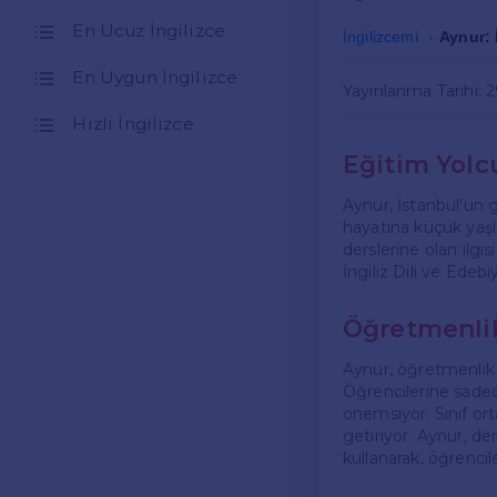
En Ucuz İngilizce
İngilizcemi
Aynur: 
En Uygun İngilizce
Yayınlanma Tarihi: 
Hızlı İngilizce
Eğitim Yolc
Aynur, İstanbul'un 
hayatına küçük yaşl
derslerine olan ilgi
İngiliz Dili ve Ede
Öğretmenlik
Aynur, öğretmenlik a
Öğrencilerine sadece
önemsiyor. Sınıf ort
getiriyor. Aynur, de
kullanarak, öğrenciler