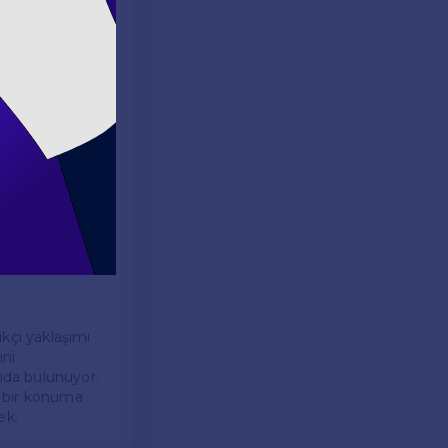
ıca, sosyal
p ediyor. Bu
n eğitimdeki
ini
ültürlerden
ra farklı
n, çeşitli
kçi yaklaşımı
ini
kıda bulunuyor.
l bir konuma
ek.