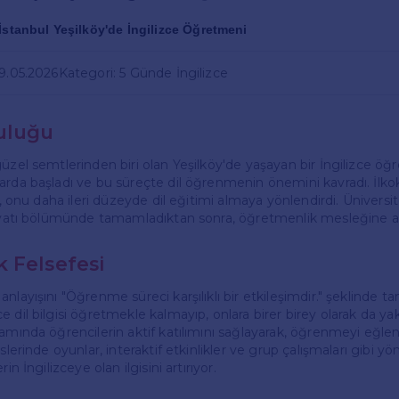
İstanbul Yeşilköy'de İngilizce Öğretmeni
29.05.2026
Kategori: 5 Günde İngilizce
uluğu
güzel semtlerinden biri olan Yeşilköy'de yaşayan bir İngilizce ö
arda başladı ve bu süreçte dil öğrenmenin önemini kavradı. İlkok
si, onu daha ileri düzeyde dil eğitimi almaya yönlendirdi. Üniversi
biyatı bölümünde tamamladıktan sonra, öğretmenlik mesleğine a
 Felsefesi
nlayışını "Öğrenme süreci karşılıklı bir etkileşimdir." şeklinde ta
 dil bilgisi öğretmekle kalmayıp, onlara birer birey olarak da y
amında öğrencilerin aktif katılımını sağlayarak, öğrenmeyi eğlen
rslerinde oyunlar, interaktif etkinlikler ve grup çalışmaları gibi y
in İngilizceye olan ilgisini artırıyor.