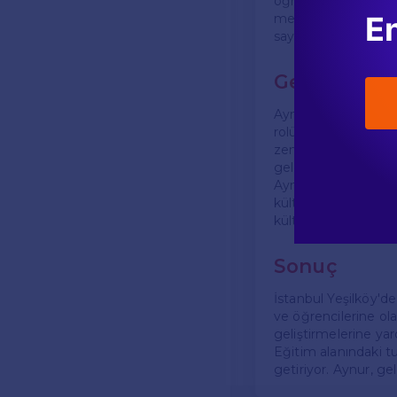
öğrencilerinin sorul
En
medya üzerinden de 
sayede, eğitim sürec
Gelecek Hed
Aynur, gelecekte eğ
rolünün giderek artt
zenginleştirmeyi plan
gelen eğitimcilerle 
Aynur’un en büyük h
kültürleri tanıtmak
kültürel etkinlikle
Sonuç
İstanbul Yeşilköy'd
ve öğrencilerine ola
geliştirmelerine yar
Eğitim alanındaki t
getiriyor. Aynur, 