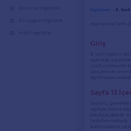
En Ucuz İngilizce
İngilizcemi
8. Sını
En Uygun İngilizce
Yayınlanma Tarihi: 
Hızlı İngilizce
Giriş
8. sınıf İngilizce de
aşamada, öğrencileri
çeşitli materyaller k
süreçlerinde önemli b
alıştırmalara odakla
Sayfa 13 İçe
Sayfa 13, genellikle 
sayfada, kelime bilgi
karşılaşacaklardır. 
hedeflenmektedir. Bu
kullanmalarına yardı