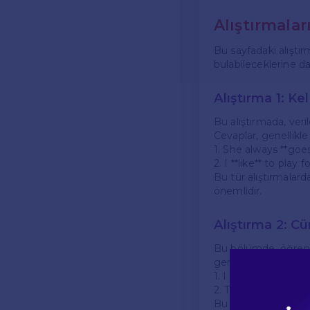
Alıştırmalar
Bu sayfadaki alıştırm
bulabileceklerine da
Alıştırma 1: 
Bu alıştırmada, veri
Cevaplar, genellikl
1. She always **goe
2. I **like** to play 
Bu tür alıştırmalard
önemlidir.
Alıştırma 2: 
Bu bölümde, öğrenci
genellikle:
1. I usually **get up
2. They **are playin
Bu tür alıştırmalarda