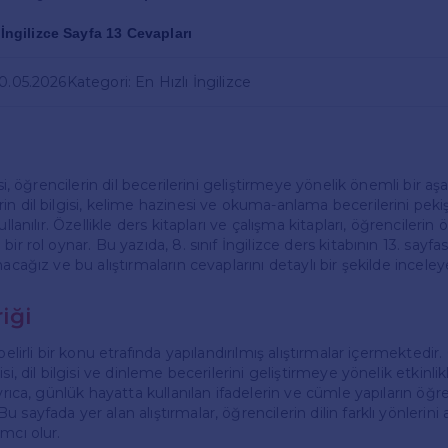
f İngilizce Sayfa 13 Cevapları
20.05.2026
Kategori: En Hızlı İngilizce
rsi, öğrencilerin dil becerilerini geliştirmeye yönelik önemli bir a
n dil bilgisi, kelime hazinesi ve okuma-anlama becerilerini peki
ullanılır. Özellikle ders kitapları ve çalışma kitapları, öğrencileri
ir rol oynar. Bu yazıda, 8. sınıf İngilizce ders kitabının 13. sayfa
nacağız ve bu alıştırmaların cevaplarını detaylı bir şekilde incele
riği
belirli bir konu etrafında yapılandırılmış alıştırmalar içermektedir
si, dil bilgisi ve dinleme becerilerini geliştirmeye yönelik etkinlik
Ayrıca, günlük hayatta kullanılan ifadelerin ve cümle yapıların öğr
 sayfada yer alan alıştırmalar, öğrencilerin dilin farklı yönlerini
mcı olur.