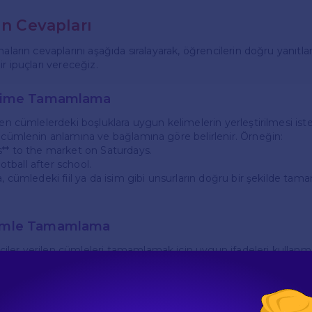
ın Cevapları
aların cevaplarını aşağıda sıralayarak, öğrencilerin doğru yanıtları
ir ipuçları vereceğiz.
Kelime Tamamlama
len cümlelerdeki boşluklara uygun kelimelerin yerleştirilmesi is
e cümlenin anlamına ve bağlamına göre belirlenir. Örneğin:
s** to the market on Saturdays.
football after school.
a, cümledeki fiil ya da isim gibi unsurların doğru bir şekilde ta
Cümle Tamamlama
ler verilen cümleleri tamamlamak için uygun ifadeleri kullanmal
** at 7 AM.
g** in the park right now.
, öğrencilerin dil bilgisi kurallarını ve zaman kullanımlarını iyi bilm