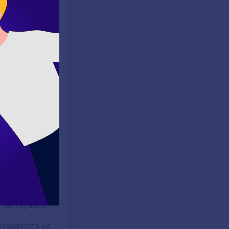
ıdır. Bu
ıdır. Dinleme
österebilir.
te bu süreçte
zlandırır.
mak faydalıdır.
adaşlarınızla ya