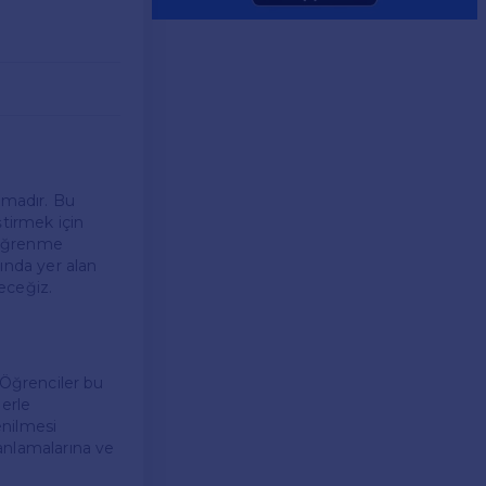
şamadır. Bu
ştirmek için
n öğrenme
sında yer alan
yeceğiz.
. Öğrenciler bu
lerle
enilmesi
 anlamalarına ve