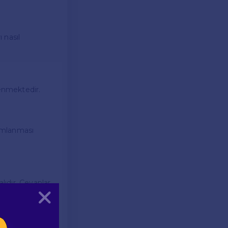
 nasıl
tenmektedir.
mamlanması
ıdır. Cevaplar
Kapat
eleri