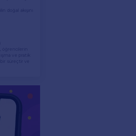
lin doğal akışını
i
, öğrencilerin
lışma ve pratik
ir süreçtir ve