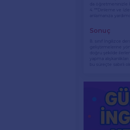
da öğretmeninizle İ
4. **Dinleme ve İzle
anlamanıza yardımcı
Sonuç
8. sınıf İngilizce der
geliştirmelerine yön
doğru şekilde ilerle
yapma alışkanlıklar
bu süreçte sabırlı olm