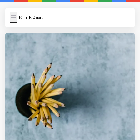
Kimlik Basit
Kimlik Basit
İngilizce Kelimeler Öğren
Link Kısaltma
WP Cache
Anasayfa
5 Günde İngilizce
İngilizce
Dil Eğitimi
En Hızlı İngilizce
En Kolay İngilizce