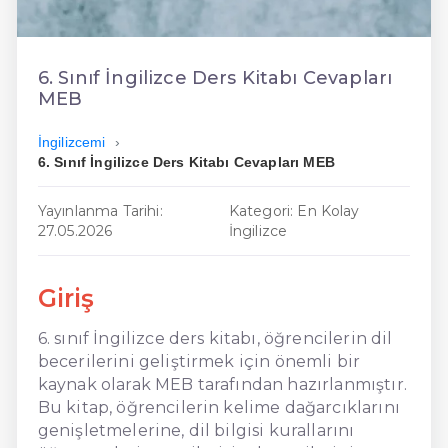
En Ucuz İngilizce
En Uygun İngilizce
6. Sınıf İngilizce Ders Kitabı Cevapları
MEB
Hızlı İngilizce
İngilizcemi
6. Sınıf İngilizce Ders Kitabı Cevapları MEB
Yayınlanma Tarihi:
Kategori: En Kolay
27.05.2026
İngilizce
Giriş
6. sınıf İngilizce ders kitabı, öğrencilerin dil
becerilerini geliştirmek için önemli bir
kaynak olarak MEB tarafından hazırlanmıştır.
Bu kitap, öğrencilerin kelime dağarcıklarını
genişletmelerine, dil bilgisi kurallarını