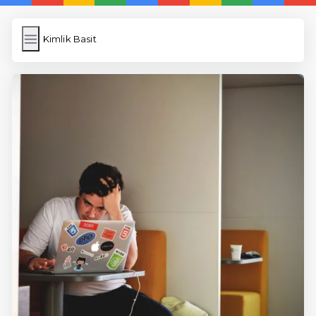
Kimlik Basit
Kimlik Basit
İngilizce Kelimeler Öğren
Link Kısaltma
WP Cache
Anasayfa
5 Günde İngilizce
İngilizce
Dil Eğitimi
En Hızlı İngilizce
En Kolay İngilizce