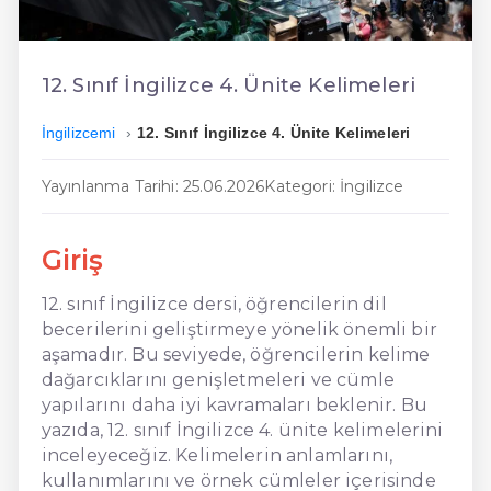
En Ucuz İngilizce
En Uygun İngilizce
12. Sınıf İngilizce 4. Ünite Kelimeleri
Hızlı İngilizce
İngilizcemi
12. Sınıf İngilizce 4. Ünite Kelimeleri
Yayınlanma Tarihi: 25.06.2026
Kategori: İngilizce
Giriş
12. sınıf İngilizce dersi, öğrencilerin dil
becerilerini geliştirmeye yönelik önemli bir
aşamadır. Bu seviyede, öğrencilerin kelime
dağarcıklarını genişletmeleri ve cümle
yapılarını daha iyi kavramaları beklenir. Bu
yazıda, 12. sınıf İngilizce 4. ünite kelimelerini
inceleyeceğiz. Kelimelerin anlamlarını,
kullanımlarını ve örnek cümleler içerisinde