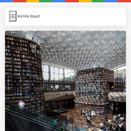
Kimlik Basit
Kimlik Basit
İngilizce Kelimeler Öğren
Link Kısaltma
WP Cache
Anasayfa
5 Günde İngilizce
İngilizce
Dil Eğitimi
En Hızlı İngilizce
En Kolay İngilizce